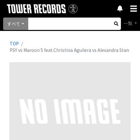
一覧
すべて
TOP
PSY vs Maroon 5 feat.Christina Aguilera vs Alexandra Stan