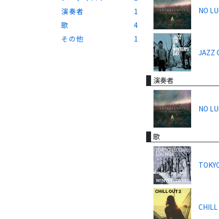
NO LU
演奏者
1
歌
4
その他
1
JAZZ 
演奏者
NO LU
歌
TOKYO
CHILL