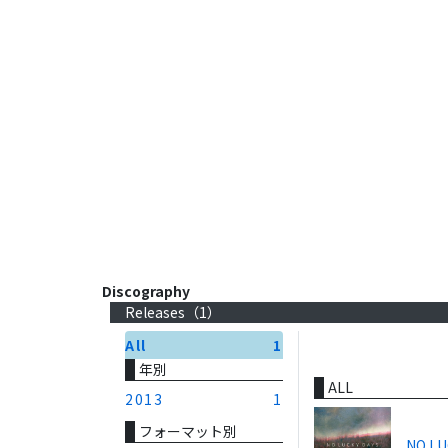
Discography
Releases（
1
）
All
1
年別
ALL
2013
1
フォーマット別
NO LU