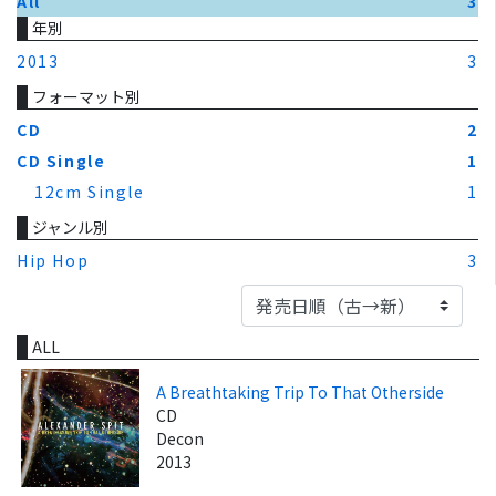
All
3
年別
2013
3
フォーマット別
CD
2
CD Single
1
12cm Single
1
ジャンル別
Hip Hop
3
ALL
A Breathtaking Trip To That Otherside
CD
Decon
2013