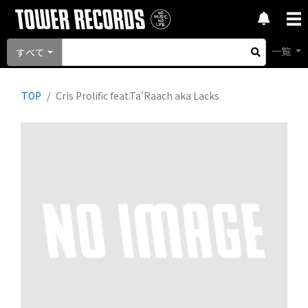
一覧
すべて
TOP
Cris Prolific feat.Ta'Raach aka Lacks