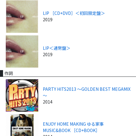
LIP ［CD+DVD］＜初回限定盤＞
2019
LIP＜通常盤＞
2019
作詞
PARTY HITS2013 ～GOLDEN BEST MEGAMIX
～
2014
ENJOY HOME MAKING ゆる家事
MUSIC&BOOK ［CD+BOOK］