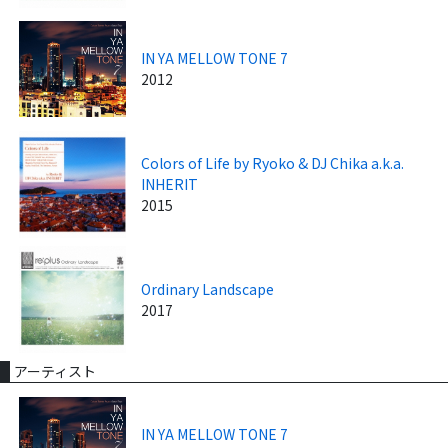
IN YA MELLOW TONE 7
2012
Colors of Life by Ryoko & DJ Chika a.k.a.
INHERIT
2015
Ordinary Landscape
2017
アーティスト
IN YA MELLOW TONE 7