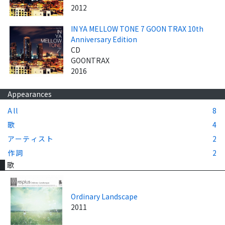
2012
IN YA MELLOW TONE 7 GOON TRAX 10th
Anniversary Edition
CD
GOONTRAX
2016
Appearances
All
8
歌
4
アーティスト
2
作詞
2
歌
Ordinary Landscape
2011