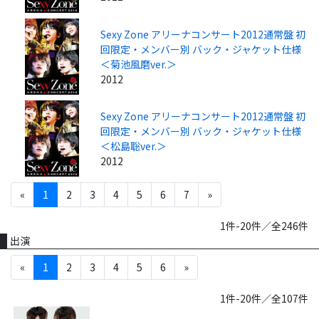
Sexy Zone アリーナコンサート2012通常盤 初
回限定・メンバー別 バック・ジャケット仕様
＜菊池風磨ver.＞
2012
Sexy Zone アリーナコンサート2012通常盤 初
回限定・メンバー別 バック・ジャケット仕様
＜松島聡ver.＞
2012
«
1
2
3
4
5
6
7
»
1件-20件／全246件
出演
«
1
2
3
4
5
6
»
1件-20件／全107件