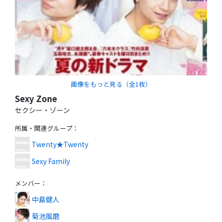
画像をもっと見る（全
1
枚）
Sexy Zone
セクシー・ゾーン
所属・関連グループ
：
Twenty★Twenty
Sexy Family
メンバー
：
中島健人
菊池風磨