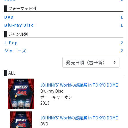
フォーマット別
DVD
1
Blu-ray Disc
1
ジャンル別
J-Pop
2
ジャニーズ
2
ALL
JOHNNYS' Worldの感謝祭 in TOKYO DOME
Blu-ray Disc
ポニーキャニオン
2013
JOHNNYS' Worldの感謝祭 in TOKYO DOME
DVD