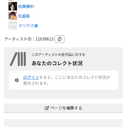
佐藤勝利
松島聡
マリウス葉
アーティストID：
11039613
このアーティストの全作品に対する
あなたのコレクト状況
ログイン
すると、ここにあなたのコレクト状況が
表示されます。
ページを編集する