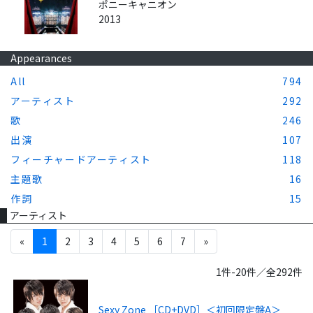
ポニーキャニオン
2013
Appearances
All
794
アーティスト
292
歌
246
出演
107
フィーチャードアーティスト
118
主題歌
16
作詞
15
アーティスト
«
1
2
3
4
5
6
7
»
1件-20件／全292件
Sexy Zone ［CD+DVD］＜初回限定盤A＞