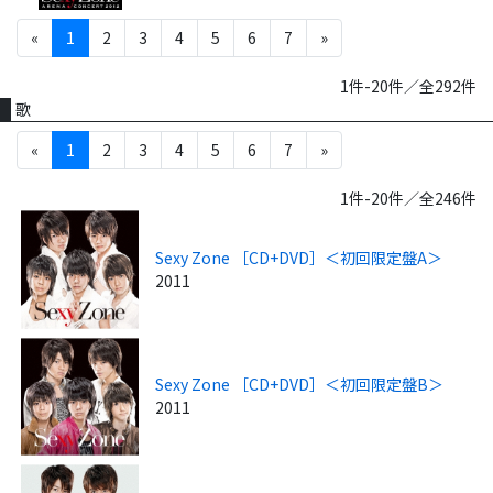
«
1
2
3
4
5
6
7
»
1件-20件／全292件
歌
«
1
2
3
4
5
6
7
»
1件-20件／全246件
Sexy Zone ［CD+DVD］＜初回限定盤A＞
2011
Sexy Zone ［CD+DVD］＜初回限定盤B＞
2011