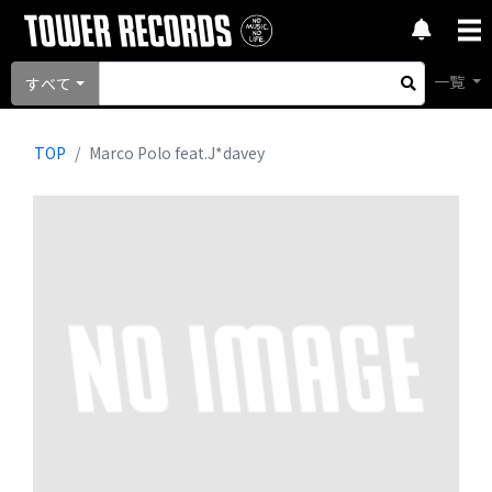
一覧
すべて
TOP
Marco Polo feat.J*davey