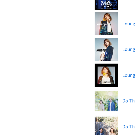
Loun
Loung
Loun
Do Th
Do Th