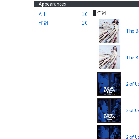
Appearances
作詞
All
10
作詞
10
The B
The Be
2 of 
2 of U
2 of 