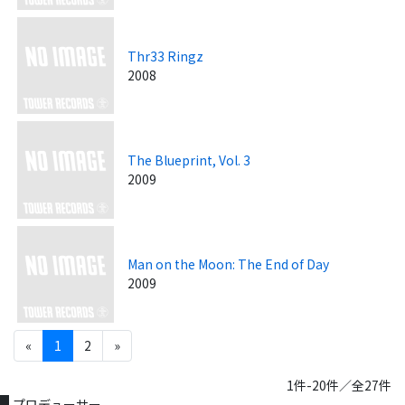
Thr33 Ringz
2008
The Blueprint, Vol. 3
2009
Man on the Moon: The End of Day
2009
«
1
2
»
1件-20件／全27件
プロデューサー