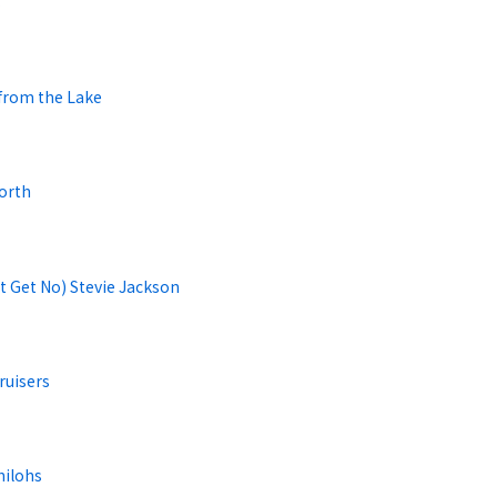
s
 from the Lake
orth
't Get No) Stevie Jackson
Bruisers
hilohs