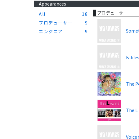
Appearances
プロデューサー
All
18
プロデューサー
9
Somet
エンジニア
9
Fable
The Po
The L
Voice