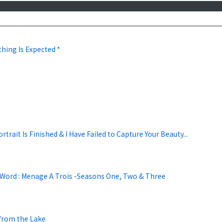
hing Is Expected *
s
rtrait Is Finished & I Have Failed to Capture Your Beauty...
 Word : Menage A Trois -Seasons One, Two & Three
 from the Lake