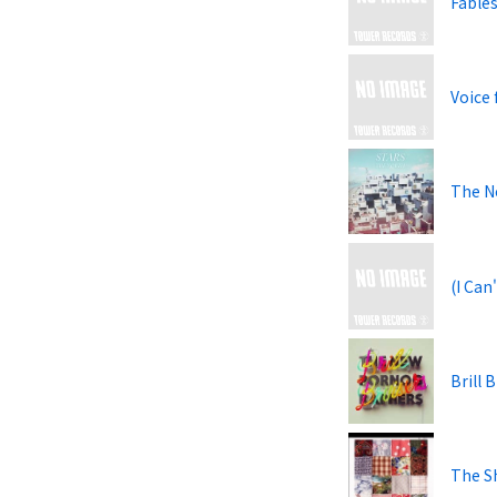
Fable
Voice
The N
(I Can
Brill 
The S