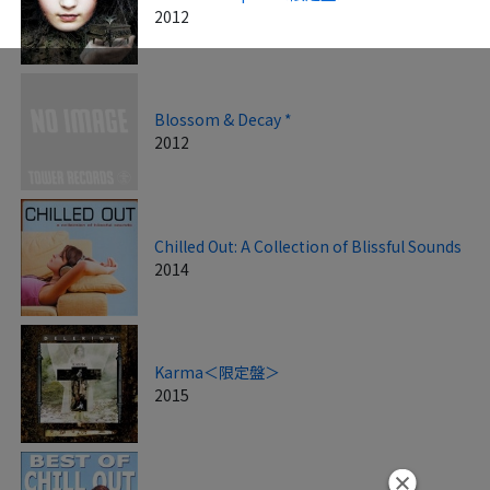
2012
Blossom & Decay *
2012
Chilled Out: A Collection of Blissful Sounds
2014
Karma＜限定盤＞
2015