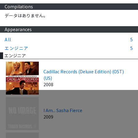
Compilations
データはありません。
Appearances
All
5
エンジニア
5
エンジニア
Cadillac Records (Deluxe Edition) (OST)
(US)
2008
I Am... Sasha Fierce
2009