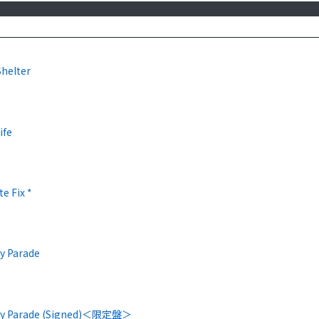
Shelter
ife
te Fix *
y Parade
ay Parade (Signed)＜限定盤＞