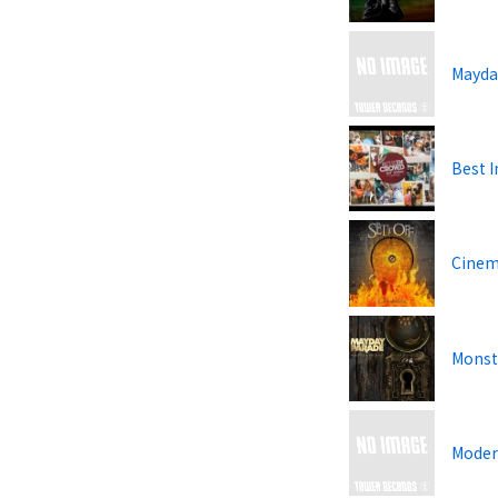
Mayd
Best 
Cinem
Monste
Moder