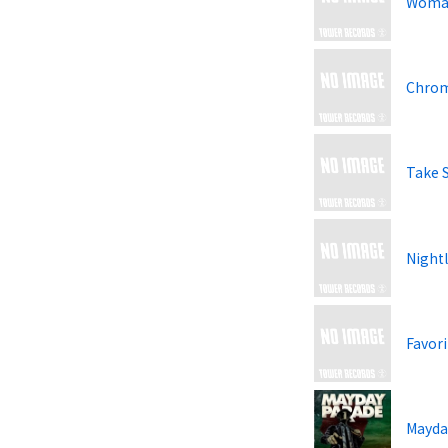
Woman
Chro
Take 
Nightl
Favori
Mayda