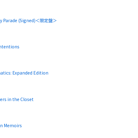
ay Parade (Signed)＜限定盤＞
Intentions
atics: Expanded Edition
rs in the Closet
n Memoirs