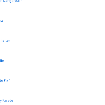
 Dangerous *
ma
Shelter
ife
te Fix *
y Parade