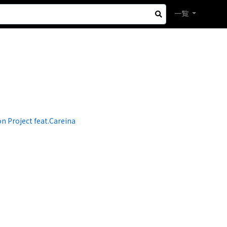
一覧
n Project feat.Careina