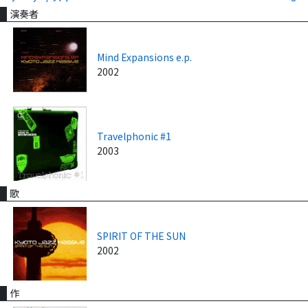
演奏者
Mind Expansions e.p.
2002
Travelphonic #1
2003
歌
SPIRIT OF THE SUN
2002
作