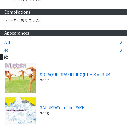
Compilations
データはありません。
Appearances
All
2
歌
2
歌
SOTAQUE BRASILEIRO(REMIX ALBUM)
2007
SATURDAY in The PARK
2008