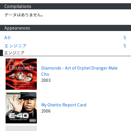
Compilations
データはありません。
Appearances
All
5
エンジニア
5
エンジニア
Diamonds - Art of Orphel Dranger Male
Cho.
2003
My Ghetto Report Card
2006