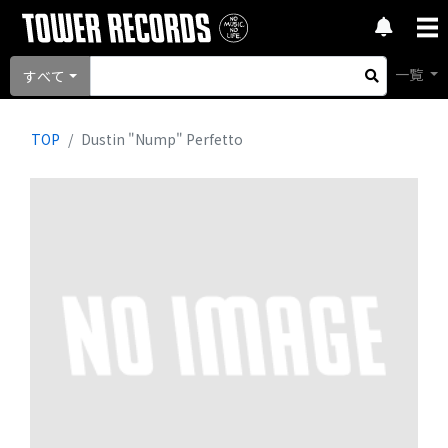
一覧
すべて
TOP
Dustin "Nump" Perfetto