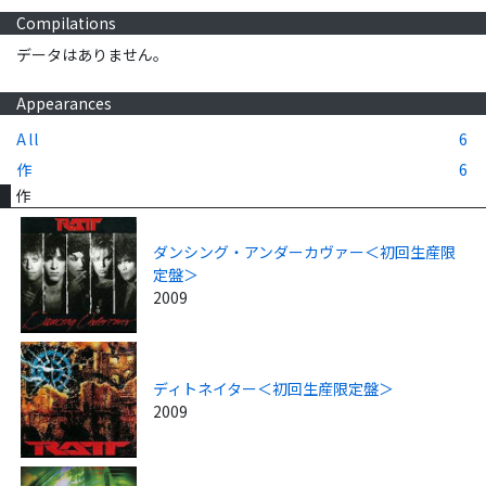
Compilations
データはありません。
Appearances
All
6
作
6
作
ダンシング・アンダーカヴァー＜初回生産限
定盤＞
2009
ディトネイター＜初回生産限定盤＞
2009