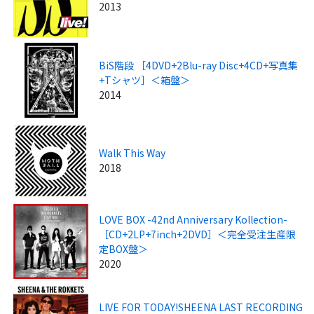
2013
BiS階段 ［4DVD+2Blu-ray Disc+4CD+写真集
+Tシャツ］＜箱盤＞
2014
Walk This Way
2018
LOVE BOX -42nd Anniversary Kollection-
［CD+2LP+7inch+2DVD］＜完全受注生産限
定BOX盤＞
2020
LIVE FOR TODAY!SHEENA LAST RECORDING