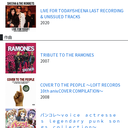
LIVE FOR TODAY!SHEENA LAST RECORDING
& UNISSUED TRACKS
2020
作曲
TRIBUTE TO THE RAMONES
2007
COVER TO THE PEOPLE ～LOFT RECORDS
10th aniv.COVER COMPILATION～
2008
パンコレ～ｖｏｉｃｅ ａｃｔｒｅｓｓｅ
ｓ ｌｅｇｅｎｄａｒｙ ｐｕｎｋ ｓｏｎ
ｇｓ ｃｏｌｌｅｃｔｉｏｎ～