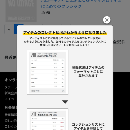
はじめてのクラシック
1998
«
1
2
3
4
5
»
1件-20件／全95件
最近更新してくれた人たち
オンラインショップ情報
タワーレコード オンライン
新規会員登録
マイページ
音楽情報データベース
音楽情報データベース
欲しい物リストの使い方
コレクション機能の使い方