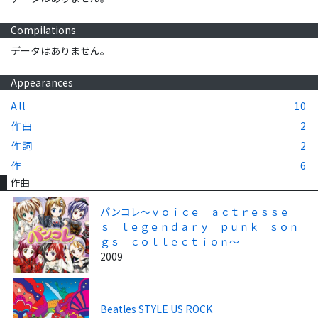
Compilations
データはありません。
Appearances
All
10
作曲
2
作詞
2
作
6
作曲
パンコレ～ｖｏｉｃｅ ａｃｔｒｅｓｓｅ
ｓ ｌｅｇｅｎｄａｒｙ ｐｕｎｋ ｓｏｎ
ｇｓ ｃｏｌｌｅｃｔｉｏｎ～
2009
Beatles STYLE US ROCK