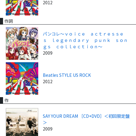
2012
作詞
パンコレ～ｖｏｉｃｅ ａｃｔｒｅｓｓｅ
ｓ ｌｅｇｅｎｄａｒｙ ｐｕｎｋ ｓｏｎ
ｇｓ ｃｏｌｌｅｃｔｉｏｎ～
2009
Beatles STYLE US ROCK
2012
作
SAY YOUR DREAM ［CD+DVD］＜初回限定盤
＞
2009