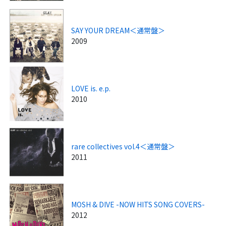
SAY YOUR DREAM＜通常盤＞
2009
LOVE is. e.p.
2010
rare collectives vol.4＜通常盤＞
2011
MOSH & DIVE -NOW HITS SONG COVERS-
2012