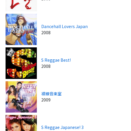
Dancehall Lovers Japan
2008
S Reggae Best!
2008
裸線音楽室
2009
S Reggae Japanese! 3