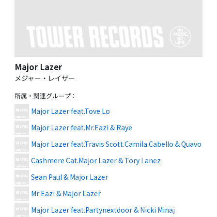
Major Lazer
メジャー・レイザー
所属・関連グループ
：
Major Lazer feat.Tove Lo
Major Lazer feat.Mr.Eazi & Raye
Major Lazer feat.Travis Scott.Camila Cabello & Quavo
Cashmere Cat.Major Lazer & Tory Lanez
Sean Paul & Major Lazer
Mr Eazi & Major Lazer
Major Lazer feat.Partynextdoor & Nicki Minaj