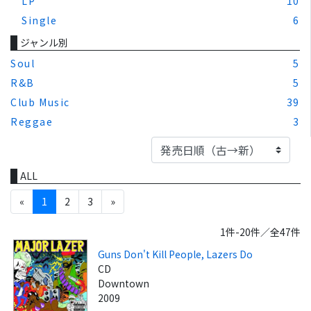
LP
10
Single
6
ジャンル別
Soul
5
R&B
5
Club Music
39
Reggae
3
ALL
«
1
2
3
»
1件-20件／全47件
Guns Don't Kill People, Lazers Do
CD
Downtown
2009