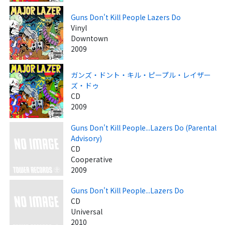
Guns Don't Kill People Lazers Do
Vinyl
Downtown
2009
ガンズ・ドント・キル・ピープル・レイザー
ズ・ドゥ
CD
2009
Guns Don't Kill People...Lazers Do (Parental
Advisory)
CD
Cooperative
2009
Guns Don't Kill People...Lazers Do
CD
Universal
2010