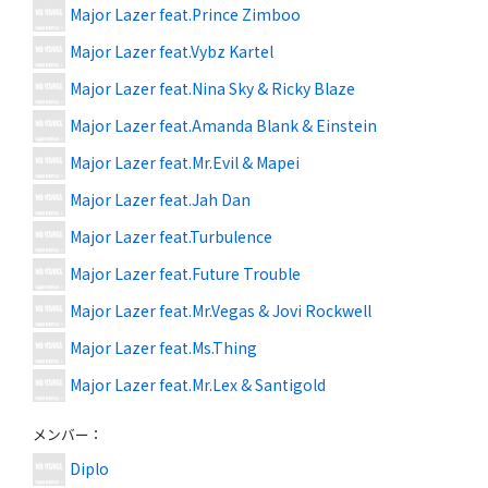
Major Lazer feat.Prince Zimboo
Major Lazer feat.Vybz Kartel
Major Lazer feat.Nina Sky & Ricky Blaze
Major Lazer feat.Amanda Blank & Einstein
Major Lazer feat.Mr.Evil & Mapei
Major Lazer feat.Jah Dan
Major Lazer feat.Turbulence
Major Lazer feat.Future Trouble
Major Lazer feat.Mr.Vegas & Jovi Rockwell
Major Lazer feat.Ms.Thing
Major Lazer feat.Mr.Lex & Santigold
メンバー
：
Diplo