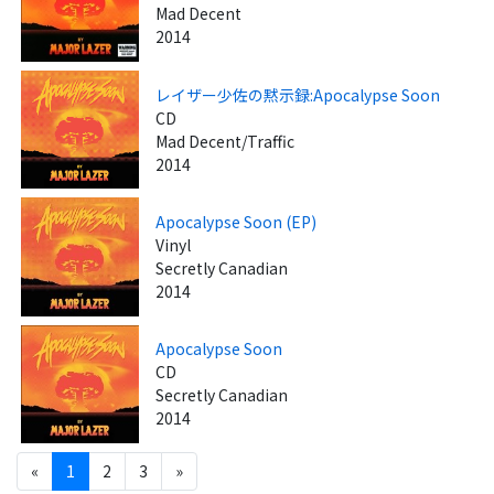
Mad Decent
2014
レイザー少佐の黙示録:Apocalypse Soon
CD
Mad Decent/Traffic
2014
Apocalypse Soon (EP)
Vinyl
Secretly Canadian
2014
Apocalypse Soon
CD
Secretly Canadian
2014
«
1
2
3
»