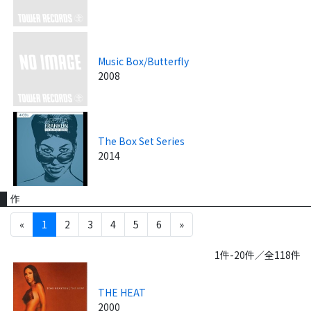
Music Box/Butterfly
2008
The Box Set Series
2014
作
«
1
2
3
4
5
6
»
1件-20件／全118件
THE HEAT
2000