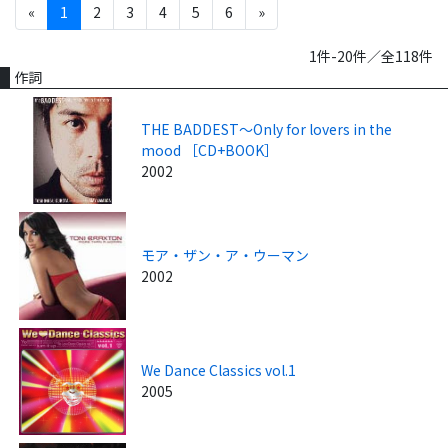
«
1
2
3
4
5
6
»
1件-20件／全118件
作詞
THE BADDEST～Only for lovers in the
mood ［CD+BOOK］
2002
モア・ザン・ア・ウーマン
2002
We Dance Classics vol.1
2005