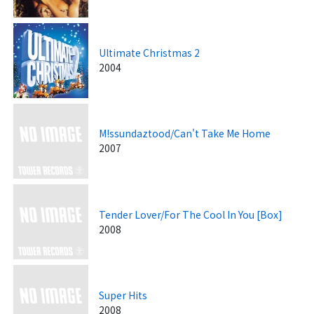
Ultimate Christmas 2
2004
M!ssundaztood/Can't Take Me Home
2007
Tender Lover/For The Cool In You [Box]
2008
Super Hits
2008