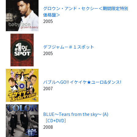
グロウン・アンド・セクシー＜期間限定特別
価格盤＞
2005
デフジャム－＃１スポット
2005
バブルへGO!! イケイケ★ユーロ&ダンス!
2007
BLUE～Tears from the sky～ (A)
［CD+DVD］
2008