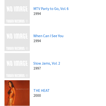
MTV Party to Go, Vol. 6
1994
When Can I See You
1994
Slow Jams, Vol. 2
1997
THE HEAT
2000