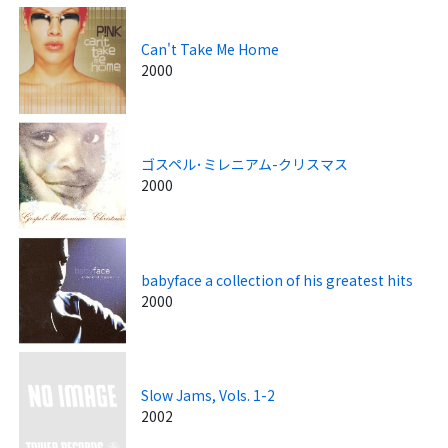
Can't Take Me Home
2000
ゴスペル･ミレニアム-クリスマス
2000
babyface a collection of his greatest hits
2000
Slow Jams, Vols. 1-2
2002