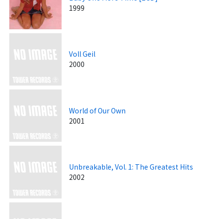
1999
Voll Geil
2000
World of Our Own
2001
Unbreakable, Vol. 1: The Greatest Hits
2002