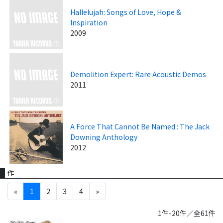
Hallelujah: Songs of Love, Hope &
Inspiration
2009
Demolition Expert: Rare Acoustic Demos
2011
A Force That Cannot Be Named : The Jack
Downing Anthology
2012
作
«
1
2
3
4
»
1件-20件／全61件