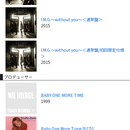
I.M.G.～without you～＜通常盤＞
2015
I.M.G.～without you～＜通常盤/初回限定仕様
＞
2015
プロデューサー
BABY ONE MORE TIME
1999
Baby One More Time [ECD]