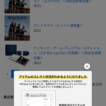
ョン ［2CD+DVD］＜初回生産限定盤＞
2011
グレイテスト・ヒッツ＜通常盤＞
2011
ウィキッド・ゲーム プレミアム・エディショ
ン ［CD+Blu-ray Disc+写真集］＜完全生産限
定盤＞
2012
«
1
2
»
1件-20件／全31件
最近更新してくれた人たち