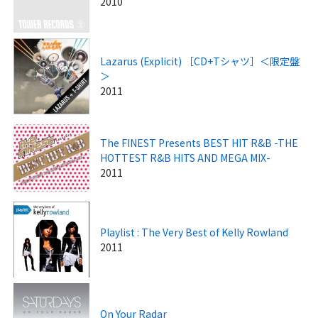
2010
Lazarus (Explicit) ［CD+Tシャツ］＜限定盤
＞
2011
The FINEST Presents BEST HIT R&B -THE
HOTTEST R&B HITS AND MEGA MIX-
2011
Playlist : The Very Best of Kelly Rowland
2011
On Your Radar