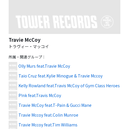
Travie McCoy
トラヴィー・マッコイ
所属・関連グループ
：
Olly Murs feat.Travie McCoy
Taio Cruz feat.Kylie Minogue & Travie Mccoy
Kelly Rowland feat.Travis McCoy of Gym Class Heroes
P!nk feat.Travis McCoy
Travie McCoy feat.T-Pain & Gucci Mane
Travie Mccoy feat.Colin Munroe
Travie Mccoy feat.Tim Williams