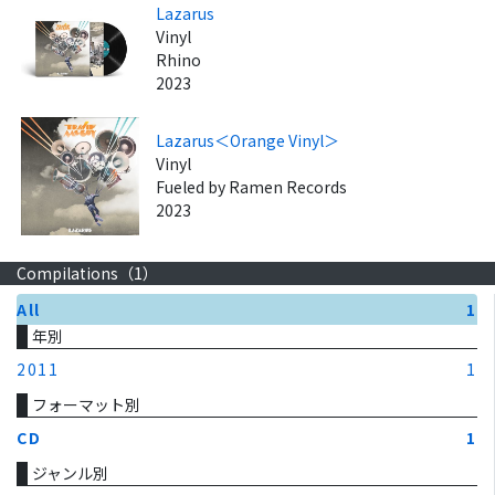
Lazarus
Vinyl
Rhino
2023
Lazarus＜Orange Vinyl＞
Vinyl
Fueled by Ramen Records
2023
Compilations（
1
）
All
1
年別
2011
1
フォーマット別
CD
1
ジャンル別