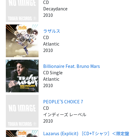
CD
Decaydance
2010
ラザルス
CD
Atlantic
2010
Billionaire Feat. Bruno Mars
CD Single
Atlantic
2010
PEOPLE'S CHOICE 7
CD
インディーズ レーベル
2010
Lazarus (Explicit) ［CD+Tシャツ］＜限定盤