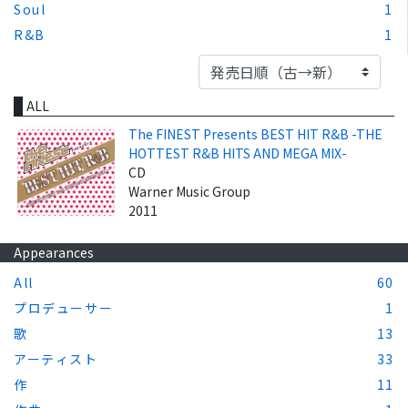
Soul
1
R&B
1
ALL
The FINEST Presents BEST HIT R&B -THE
HOTTEST R&B HITS AND MEGA MIX-
CD
Warner Music Group
2011
Appearances
All
60
プロデューサー
1
歌
13
アーティスト
33
作
11