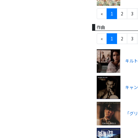
«
1
2
3
作曲
«
1
2
3
キルト
キャ
「グリ