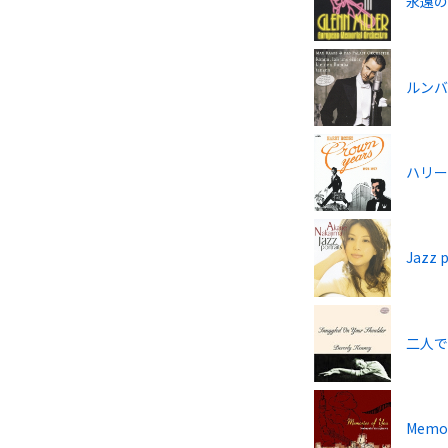
永遠
ルン
ハリー細
Jazz p
二人
Memor