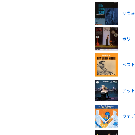
サヴォ
ポリー
ベス
アッ
ウェデ