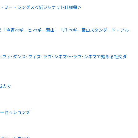
・ミー・シングス＜紙ジャケット仕様盤＞
代 「今宵ペギーと ペギー葉山」「爪 ペギー葉山スタンダード・アル
」
･ウィ･ダンス･ウィズ･ラヴ･シネマ?～ラヴ･シネマで始める社交ダ
2人で
パーセッションズ