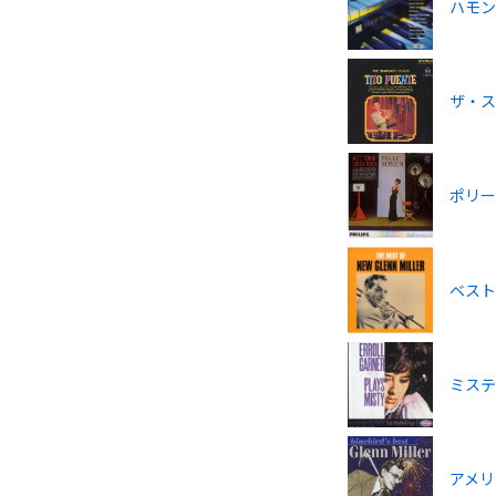
ハモ
ザ・
ポリー
ベス
ミステ
アメ