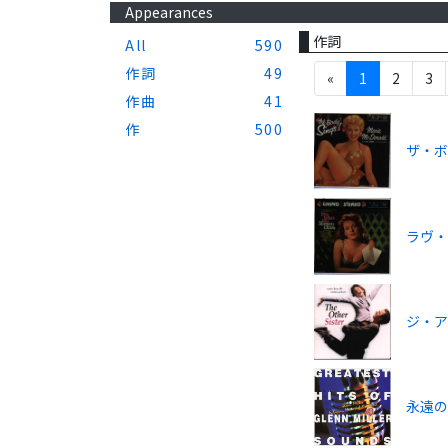
Appearances
作詞
All
590
作詞
49
«
1
2
3
作曲
41
作
500
ザ・ボ
ラヴ
ジ・
永遠