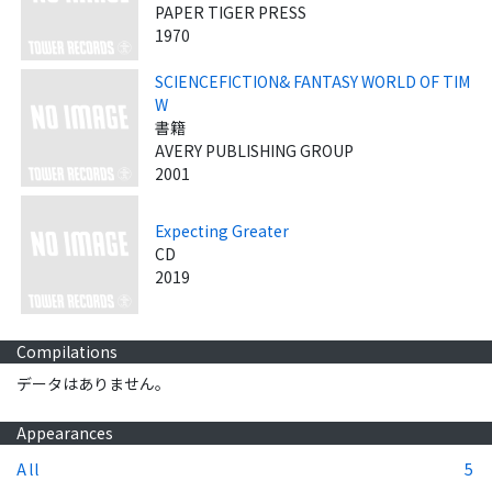
PAPER TIGER PRESS
1970
SCIENCEFICTION& FANTASY WORLD OF TIM
W
書籍
AVERY PUBLISHING GROUP
2001
Expecting Greater
CD
2019
Compilations
データはありません。
Appearances
All
5