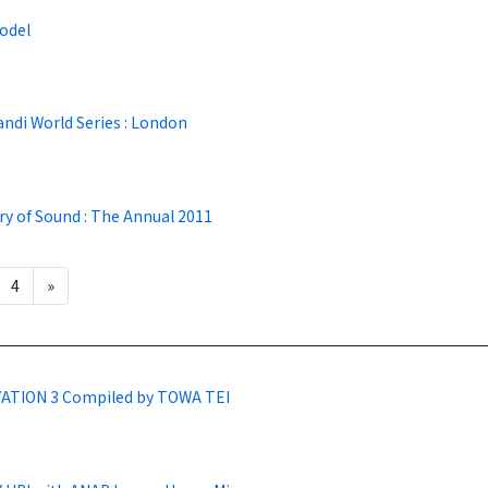
odel
ndi World Series : London
ry of Sound : The Annual 2011
4
»
ATION 3 Compiled by TOWA TEI