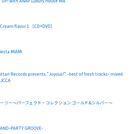
 UP! with ANAP Luxury House Mix
Cream flavor.1 ［CD+DVD］
iesta MIAMI
tan Records presents "Joyous!" -best of fresh tracks- mixed
 LICCA
ーリー～パーフェクト・コレクション:ゴールド&シルバー～
LAND-PARTY GROOVE-