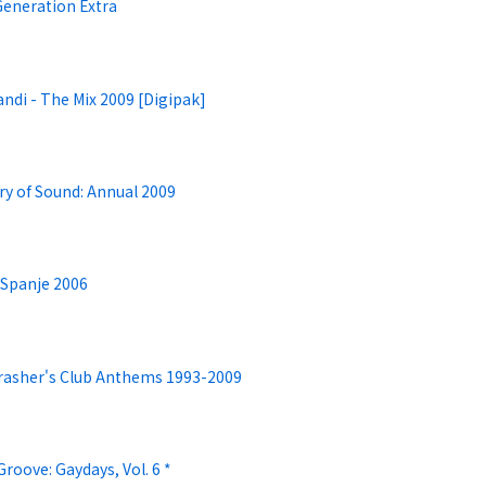
Generation Extra
ndi - The Mix 2009 [Digipak]
ry of Sound: Annual 2009
 Spanje 2006
rasher's Club Anthems 1993-2009
Groove: Gaydays, Vol. 6 *