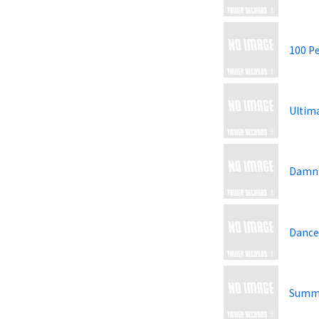
100 P
Ultim
Damn!
Dance
Summe