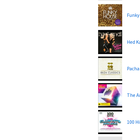
Funky
Hed Ka
Pacha 
The A
100 Hi