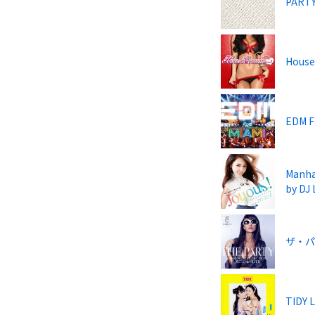
PARTY
House
EDM F
Manhat
by DJ
ザ・パ
TIDY 