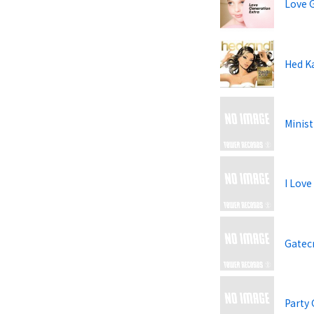
Love 
Hed Ka
Minist
I Love
Gatec
Party 