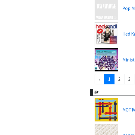
Pop M
Hed Ka
Minist
«
1
2
3
歌
MOTIV