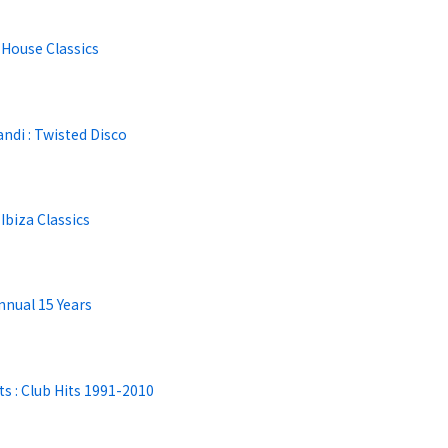
 House Classics
ndi : Twisted Disco
Ibiza Classics
nnual 15 Years
ts : Club Hits 1991-2010