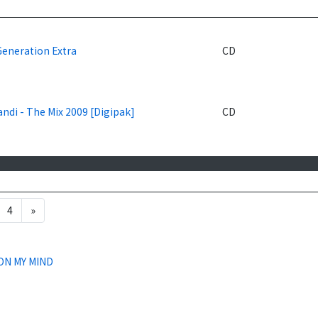
Generation Extra
CD
ndi - The Mix 2009 [Digipak]
CD
4
»
ON MY MIND