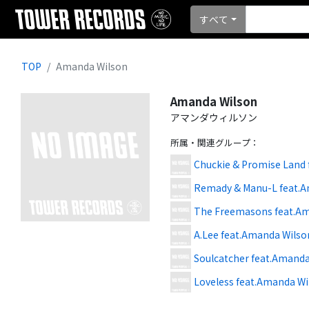
すべて
TOP
Amanda Wilson
Amanda Wilson
アマンダウィルソン
所属・関連グループ
：
Chuckie & Promise Land
Remady & Manu-L feat.A
The Freemasons feat.Am
A.Lee feat.Amanda Wilso
Soulcatcher feat.Amanda
Loveless feat.Amanda Wi