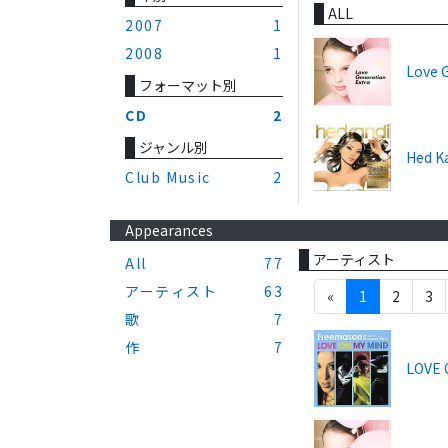
ALL
2007
1
2008
1
Love 
フォーマット別
CD
2
ジャンル別
Hed Ka
Club Music
2
Appearances
アーティスト
All
77
アーティスト
63
«
1
2
3
歌
7
作
7
LOVE 