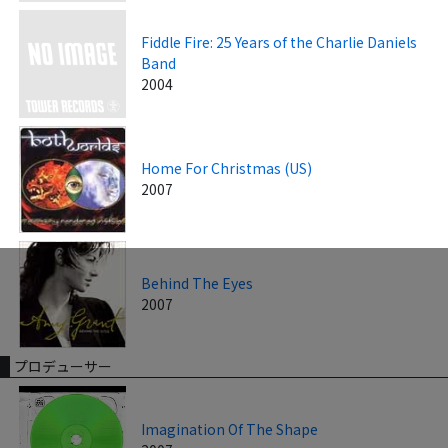
Fiddle Fire: 25 Years of the Charlie Daniels
Band
2004
Home For Christmas (US)
2007
Behind The Eyes
2007
プロデューサー
Imagination Of The Shape