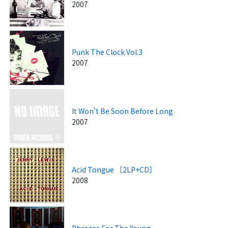
2007
Punk The Clock Vol.3
2007
It Won't Be Soon Before Long
2007
Acid Tongue ［2LP+CD］
2008