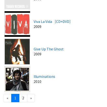
Viva La Vida ［CD+DVD］
2009
Give Up The Ghost
2009
Illuminations
2010
«
1
2
»