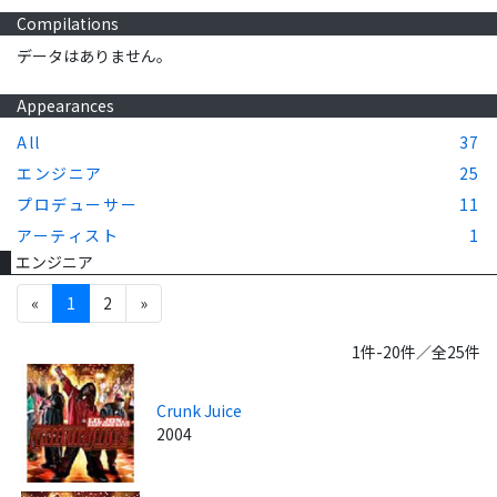
Compilations
データはありません。
Appearances
All
37
エンジニア
25
プロデューサー
11
アーティスト
1
エンジニア
«
1
2
»
1件-20件／全25件
Crunk Juice
2004