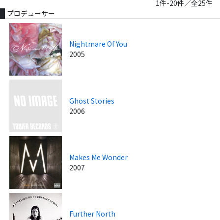
1件-20件／全25件
プロデューサー
Nightmare Of You
2005
Ghost Stories
2006
Makes Me Wonder
2007
Further North