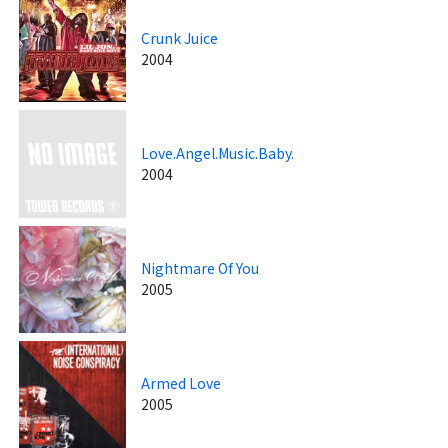
Crunk Juice
2004
Love.Angel.Music.Baby.
2004
Nightmare Of You
2005
Armed Love
2005