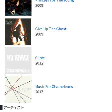
Phrazes For The Young
2009
Give Up The Ghost
2009
Curve
2012
Music For Chameleons
2017
アーティスト