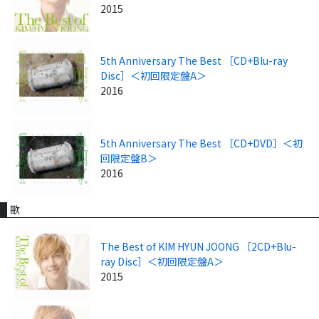
2015
5th Anniversary The Best ［CD+Blu-ray
Disc］＜初回限定盤A＞
2016
5th Anniversary The Best ［CD+DVD］＜初
回限定盤B＞
2016
歌
The Best of KIM HYUN JOONG ［2CD+Blu-
ray Disc］＜初回限定盤A＞
2015