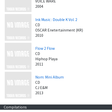
VOICE WARE
2004
Ink Music : Double K Vol. 2
CD
OSCAR Enetertainment (KR)
2010
Flow 2 Flow
CD
Hiphop Playa
2011
Nom: Mini Album
CD
CJ E&M
2013
Compilations