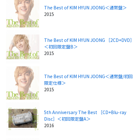
The Best of KIM HYUN JOONG＜通常盤＞
2015
The Best of KIM HYUN JOONG ［2CD+DVD］
＜初回限定盤B＞
2015
The Best of KIM HYUN JOONG＜通常盤/初回
限定仕様＞
2015
5th Anniversary The Best ［CD+Blu-ray
Disc］＜初回限定盤A＞
2016