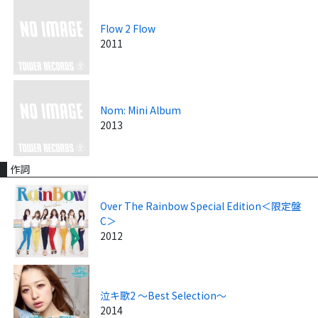
Flow 2 Flow
2011
Nom: Mini Album
2013
作詞
Over The Rainbow Special Edition＜限定盤
C＞
2012
泣キ歌2 ～Best Selection～
2014