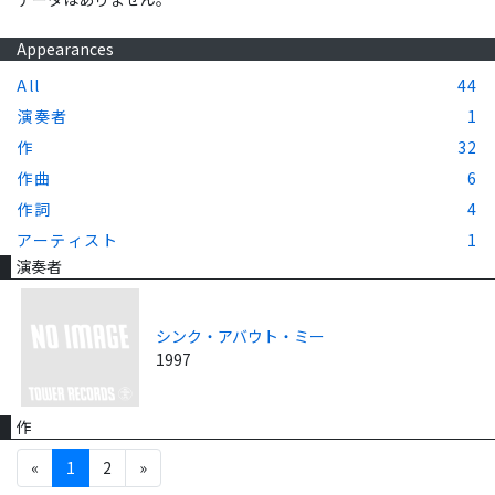
Appearances
All
44
演奏者
1
作
32
作曲
6
作詞
4
アーティスト
1
演奏者
シンク・アバウト・ミー
1997
作
«
1
2
»