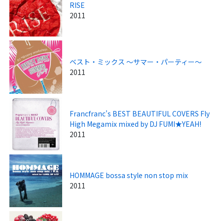
RISE
2011
ベスト・ミックス ～サマー・パーティー～
2011
Francfranc's BEST BEAUTIFUL COVERS Fly
High Megamix mixed by DJ FUMI★YEAH!
2011
HOMMAGE bossa style non stop mix
2011