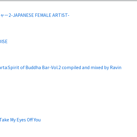
ー2-JAPANESE FEMALE ARTIST-
ISE
rta:Spirit of Buddha Bar-Vol.2 compiled and mixed by Ravin
.
Take My Eyes Off You