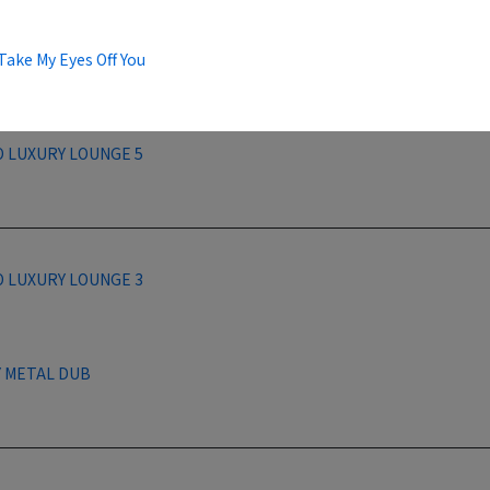
Take My Eyes Off You
 LUXURY LOUNGE 5
 LUXURY LOUNGE 3
 METAL DUB