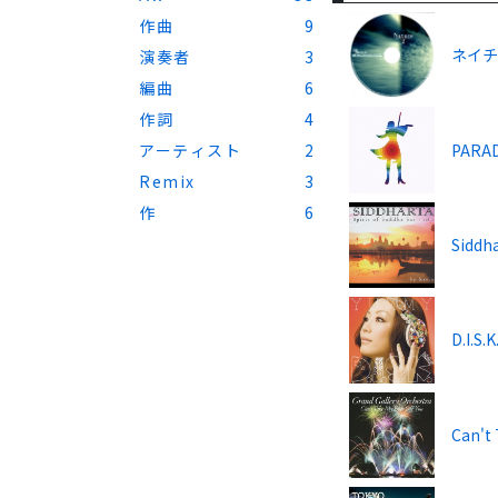
作曲
9
ネイチャ
演奏者
3
編曲
6
作詞
4
PARAD
アーティスト
2
Remix
3
作
6
Siddha
D.I.S.K
Can't 