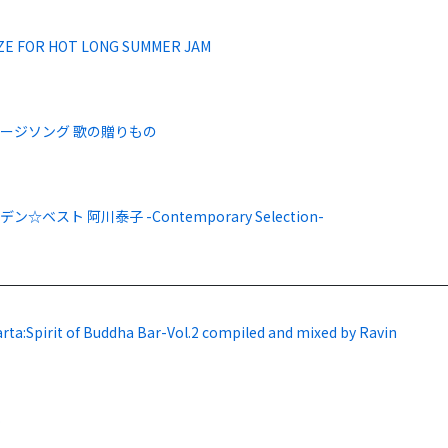
ZE FOR HOT LONG SUMMER JAM
ージソング 歌の贈りもの
ン☆ベスト 阿川泰子 -Contemporary Selection-
rta:Spirit of Buddha Bar-Vol.2 compiled and mixed by Ravin
.