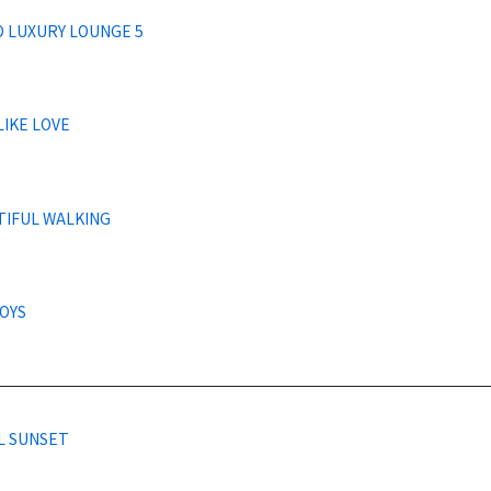
 LUXURY LOUNGE 5
LIKE LOVE
TIFUL WALKING
OYS
L SUNSET