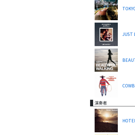
TOKYO
JUST 
BEAU
COWB
演奏者
HOTE