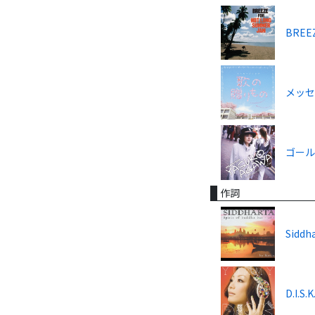
BREE
メッセ
ゴールデ
作詞
Siddha
D.I.S.K