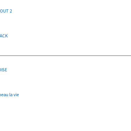
 OUT 2
BACK
ISE
beau la vie
け