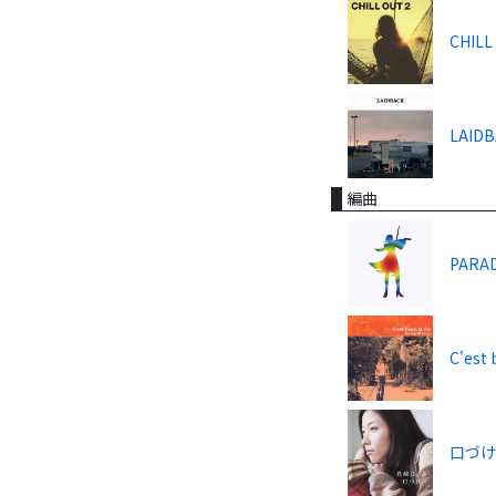
CHILL
LAID
編曲
PARAD
C'est 
口づ