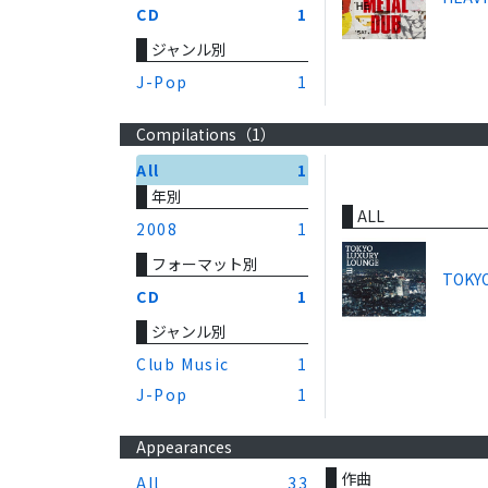
CD
1
ジャンル別
J-Pop
1
Compilations（
1
）
All
1
年別
ALL
2008
1
フォーマット別
TOKYO
CD
1
ジャンル別
Club Music
1
J-Pop
1
Appearances
作曲
All
33