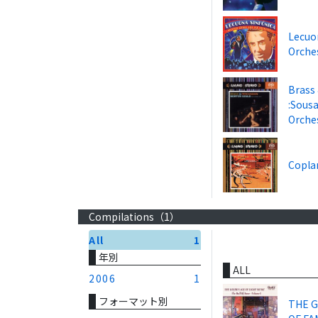
Lecuon
Orche
Brass
:Sous
Orche
Copla
Compilations（
1
）
All
1
年別
ALL
2006
1
フォーマット別
THE G