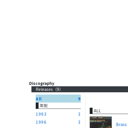
Discography
Releases（
9
）
All
9
年別
ALL
1993
3
1996
3
Brass 