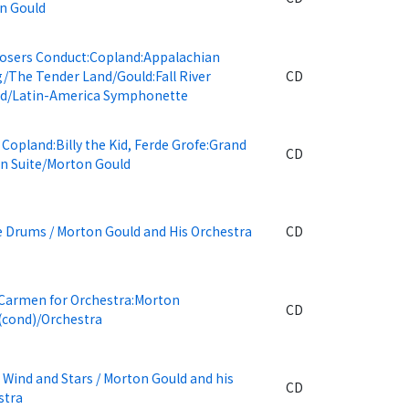
n Gould
sers Conduct:Copland:Appalachian
g/The Tender Land/Gould:Fall River
CD
d/Latin-America Symphonette
Copland:Billy the Kid, Ferde Grofe:Grand
CD
n Suite/Morton Gould
e Drums / Morton Gould and His Orchestra
CD
:Carmen for Orchestra:Morton
CD
(cond)/Orchestra
Wind and Stars / Morton Gould and his
CD
stra