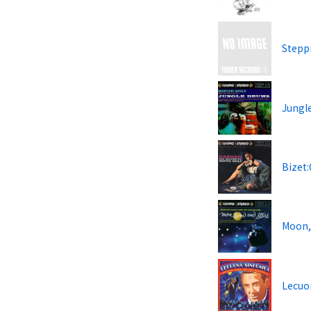
Steppi
Jungl
Bizet
Moon, 
Lecuon