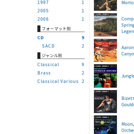
1997
1
Morto
2005
1
Compo
2006
1
Sprin
フォーマット別
Legen
CD
9
SACD
2
Aaron 
Canyo
ジャンル別
Classical
9
Brass
2
Jungl
Classical Various
2
Bizet
Gould
Moon, 
Orche