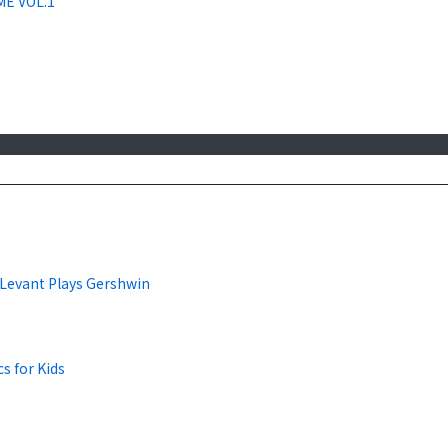
ME VOL.1
 Levant Plays Gershwin
cs for Kids