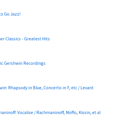
cs Go Jazz!
 Classics - Greatest Hits
ric Gershwin Recordings
in: Rhapsody in Blue, Concerto in F, etc / Levant
ninoff: Vocalise / Rachmaninoff, Moffo, Kissin, et al