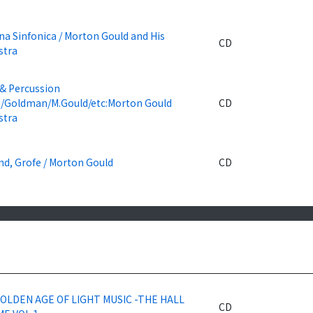
a Sinfonica / Morton Gould and His
CD
stra
 & Percussion
a/Goldman/M.Gould/etc:Morton Gould
CD
stra
nd, Grofe / Morton Gould
CD
OLDEN AGE OF LIGHT MUSIC -THE HALL
CD