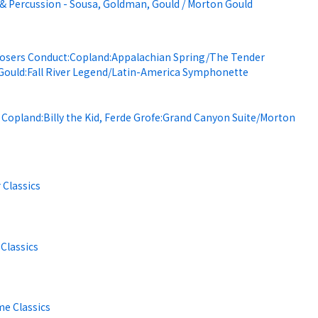
& Percussion - Sousa, Goldman, Gould / Morton Gould
sers Conduct:Copland:Appalachian Spring/The Tender
Gould:Fall River Legend/Latin-America Symphonette
Copland:Billy the Kid, Ferde Grofe:Grand Canyon Suite/Morton
 Classics
Classics
me Classics