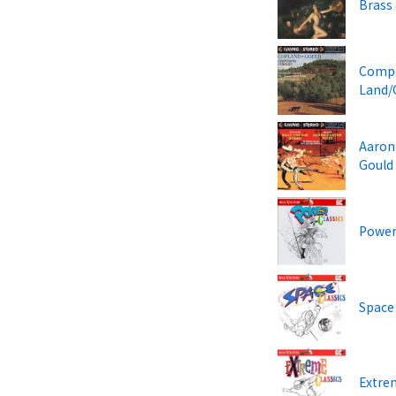
Brass 
Compo
Land/
Aaron 
Gould
Power
Space 
Extre