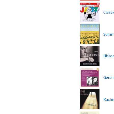
Classi
Summer
Histo
Gershw
Rachma