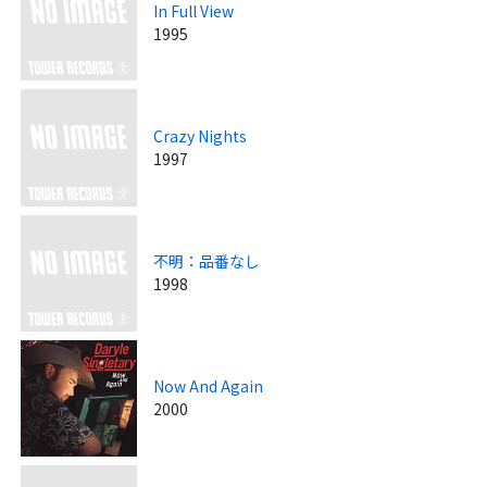
In Full View
1995
Crazy Nights
1997
不明：品番なし
1998
Now And Again
2000