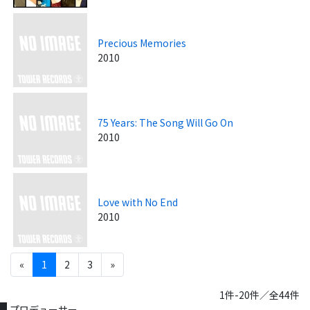
Precious Memories
2010
75 Years: The Song Will Go On
2010
Love with No End
2010
«
1
2
3
»
1件-20件／全44件
プロデューサー