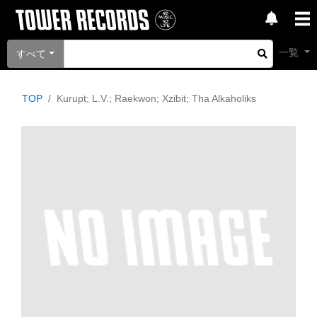
一覧
すべて
TOP
Kurupt; L.V.; Raekwon; Xzibit; Tha Alkaholiks