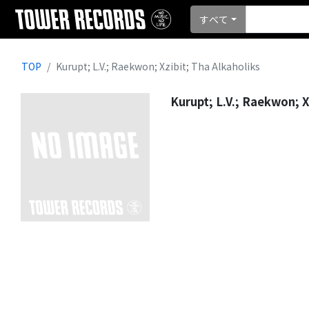
すべて
TOP
Kurupt; L.V.; Raekwon; Xzibit; Tha Alkaholiks
Kurupt; L.V.; Raekwon; X