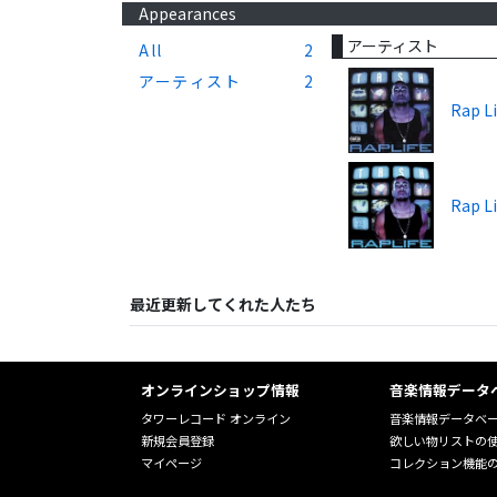
Appearances
アーティスト
All
2
アーティスト
2
Rap Li
Rap Li
最近更新してくれた人たち
オンラインショップ情報
音楽情報データ
タワーレコード オンライン
音楽情報データベ
新規会員登録
欲しい物リストの
マイページ
コレクション機能