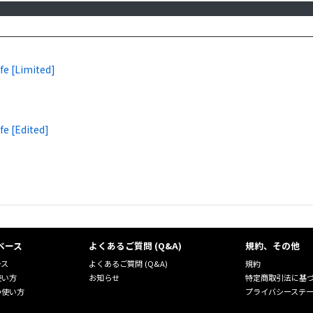
fe [Limited]
fe [Edited]
ベース
よくあるご質問 (Q&A)
規約、その他
ース
よくあるご質問 (Q&A)
規約
使い方
お知らせ
特定商取引法に基
の使い方
プライバシーステ