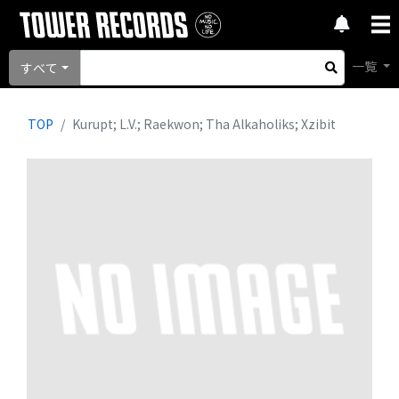
一覧
すべて
TOP
Kurupt; L.V.; Raekwon; Tha Alkaholiks; Xzibit