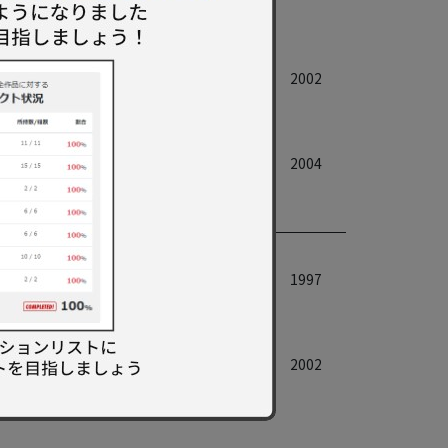
2002
2004
1997
2002