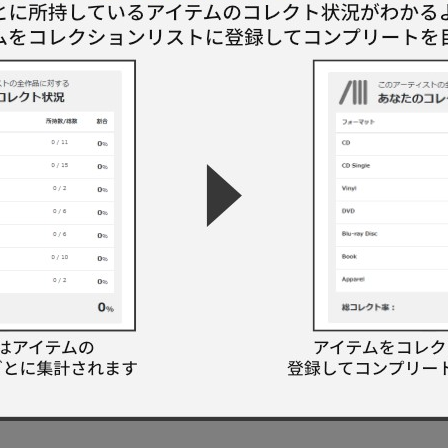
me To The Village
In Tampa
 On Glory
l Heritage Praise & Worship 2002