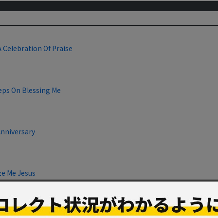
.A Celebration Of Praise
eps On Blessing Me
Anniversary
ze Me Jesus
ing Room Only: Live