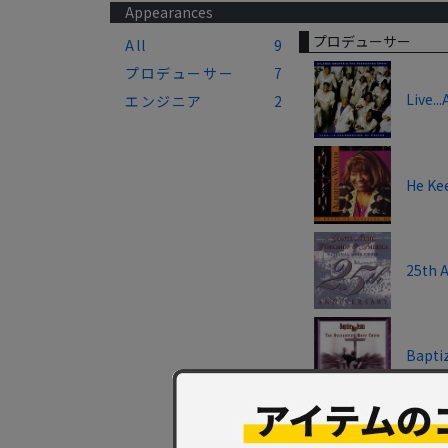
Appearances
プロデューサー
All
9
プロデューサー
7
Live..
エンジニア
2
He Ke
25th 
Bapti
Stand