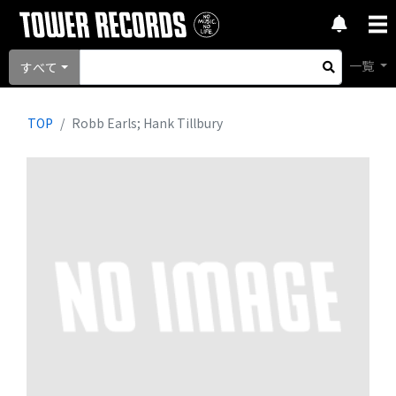
一覧
すべて
TOP
Robb Earls; Hank Tillbury