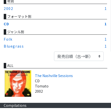
年別
2002
1
フォーマット別
CD
1
ジャンル別
Folk
1
Bluegrass
1
ALL
The Nashville Sessions
CD
Tomato
2002
Compilations