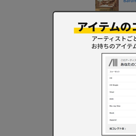
Barom
Quart
Banan
Chris
Banan
Imagi