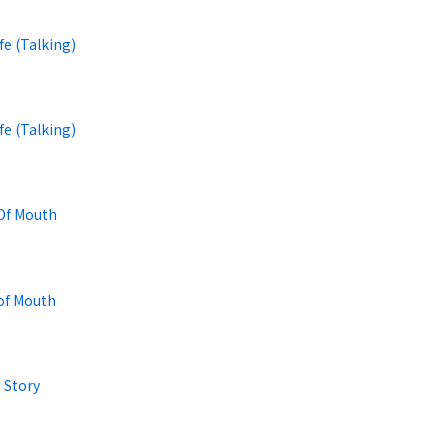
ife (Talking)
ife (Talking)
Of Mouth
of Mouth
 Story