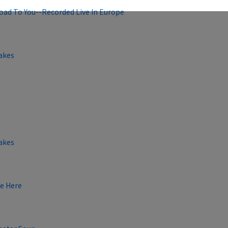
oad To You--Recorded Live In Europe
cakes
cakes
ve Here