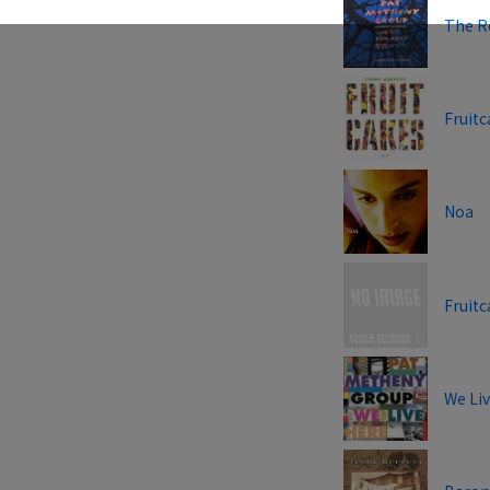
The R
Fruit
Noa
Fruit
We Li