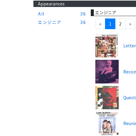
Appearances
エンジニア
All
36
エンジニア
36
«
1
2
»
Lette
Recon
Quest
Reuni