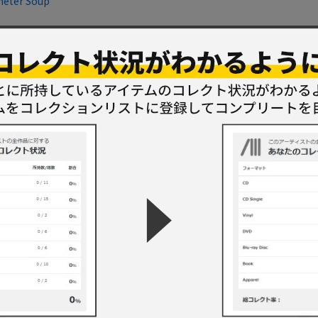
eter Soup
et
a Wind
tmas Island
a Wind
nary Day