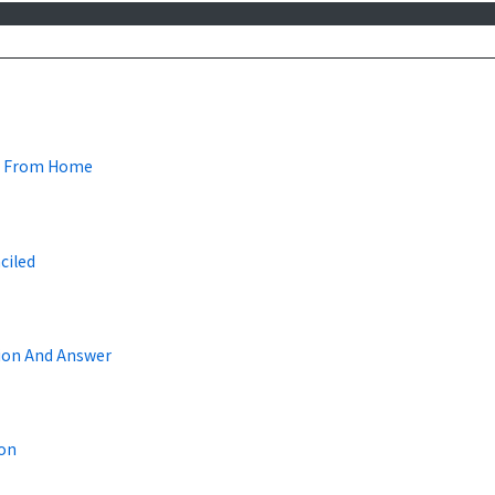
r From Home
ciled
ion And Answer
on