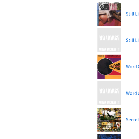
Still L
Still L
Word 
Word 
Secret