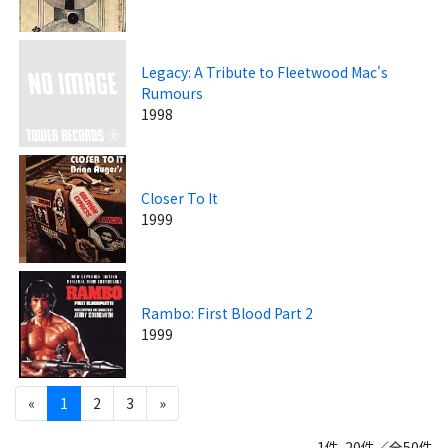
Legacy: A Tribute to Fleetwood Mac's
Rumours
1998
Closer To It
1999
Rambo: First Blood Part 2
1999
«
1
2
3
»
1件-20件／全50件