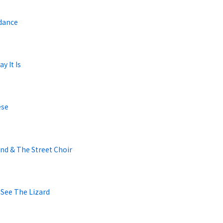
dance
y It Is
ese
nd & The Street Choir
 See The Lizard