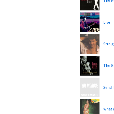
The Ne
Live
Strai
The G
Send I
What a