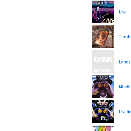
Live
Tamb
Lands
Mindfi
Livefi