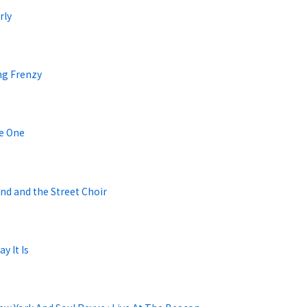
rly
ng Frenzy
he One
nd and the Street Choir
y It Is