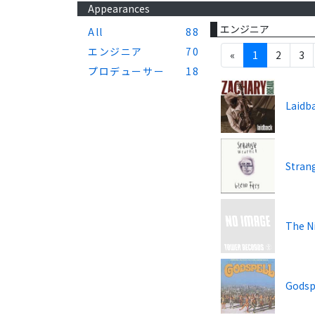
Appearances
エンジニア
All
88
エンジニア
70
«
1
2
3
プロデューサー
18
Laidb
Stran
The N
Godsp