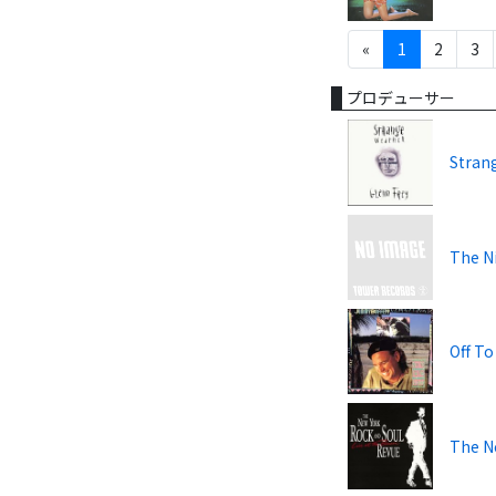
«
1
2
3
プロデューサー
Stran
The N
Off To
The Ne