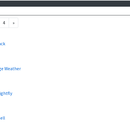
4
»
ack
ge Weather
ightfly
ell