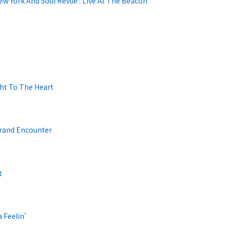
w York And Soul Revue : Live At The Beacon
ght To The Heart
rand Encounter
t
 Feelin'