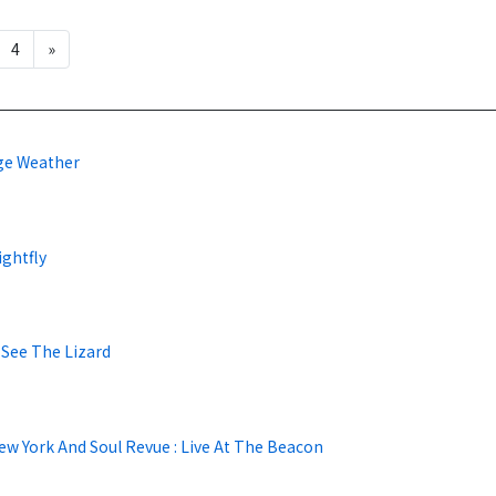
4
»
ge Weather
ightfly
 See The Lizard
w York And Soul Revue : Live At The Beacon