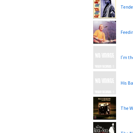
Tende
Feedi
I'm t
His Ba
The Wa