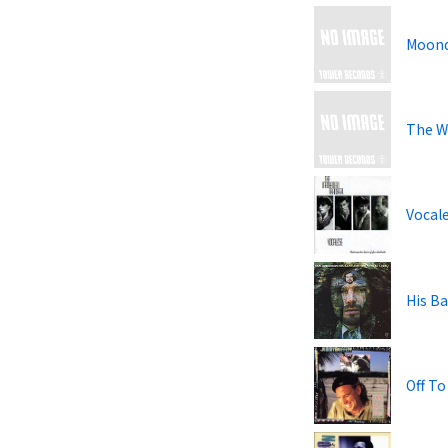
Moon
The Wa
Vocal
His Ba
Off To