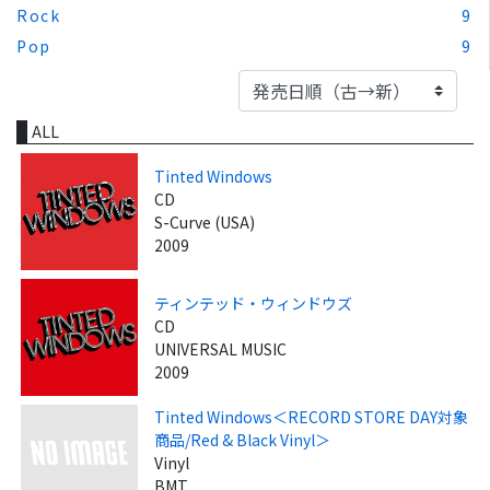
Rock
9
Pop
9
ALL
Tinted Windows
CD
S-Curve (USA)
2009
ティンテッド・ウィンドウズ
CD
UNIVERSAL MUSIC
2009
Tinted Windows＜RECORD STORE DAY対象
商品/Red & Black Vinyl＞
Vinyl
BMT