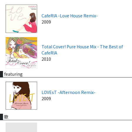
CafeRIA -Love House Remix-
2009
Total Cover! Pure House Mix - The Best of
CafeRIA
2010
featuring
LOVEsT -Afternoon Remix-
2009
歌