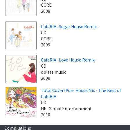
CCRE
2008
CafeRIA -Sugar House Remix-
CD
CCRE
2009
CafeRIA -Love House Remix-
CD
oblate music
2009
Total Cover! Pure House Mix - The Best of
CafeRIA
CD
HEI Global Entertainment
2010
Compilations