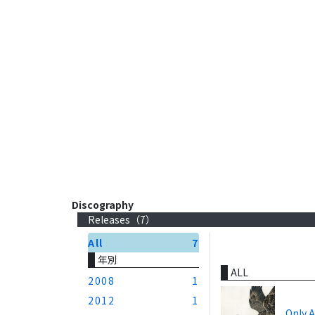
Discography
Releases（
7
）
All
7
年別
ALL
2008
1
2012
1
Only A