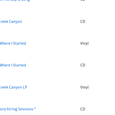
Creek Canyon
CD
Where I Started
Vinyl
Where I Started
CD
Creek Canyon LP
Vinyl
ora String Sessions *
CD