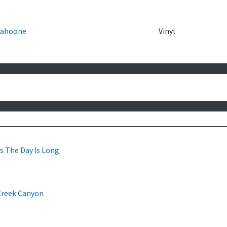
Cahoone
Vinyl
s The Day Is Long
Creek Canyon