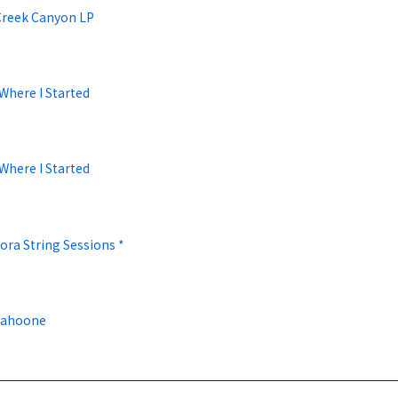
Creek Canyon LP
Where I Started
Where I Started
ora String Sessions *
Cahoone