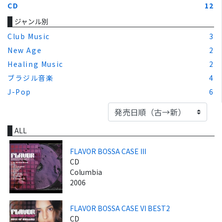
CD
12
ジャンル別
Club Music
3
New Age
2
Healing Music
2
ブラジル音楽
4
J-Pop
6
ALL
FLAVOR BOSSA CASE III
CD
Columbia
2006
FLAVOR BOSSA CASE VI BEST2
CD