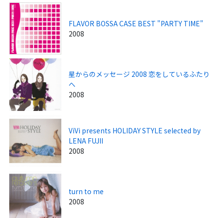
FLAVOR BOSSA CASE BEST "PARTY TIME"
2008
星からのメッセージ 2008 恋をしているふたり
へ
2008
ViVi presents HOLIDAY STYLE selected by
LENA FUJII
2008
turn to me
2008