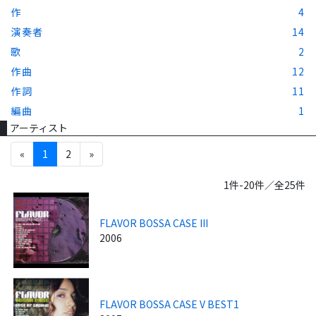
作
4
演奏者
14
歌
2
作曲
12
作詞
11
編曲
1
アーティスト
«
1
2
»
1件-20件／全25件
FLAVOR BOSSA CASE III
2006
FLAVOR BOSSA CASE V BEST1