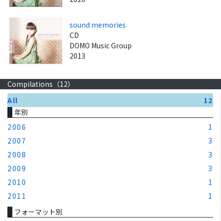
sound memories
CD
DOMO Music Group
2013
Compilations（
12
）
All
12
年別
2006
1
2007
3
2008
3
2009
3
2010
1
2011
1
フォーマット別