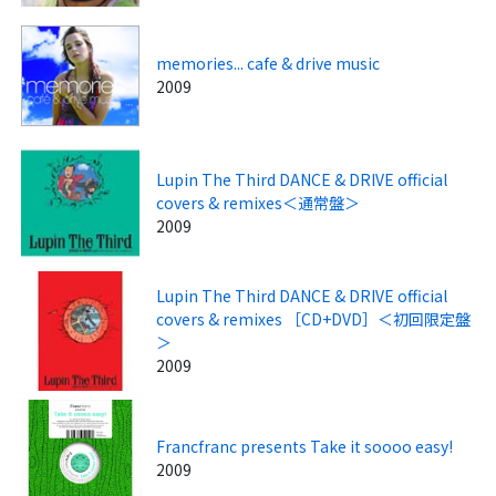
memories... cafe & drive music
2009
Lupin The Third DANCE & DRIVE official
covers & remixes＜通常盤＞
2009
Lupin The Third DANCE & DRIVE official
covers & remixes ［CD+DVD］＜初回限定盤
＞
2009
Francfranc presents Take it soooo easy!
2009