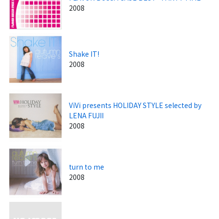
2008
Shake IT!
2008
ViVi presents HOLIDAY STYLE selected by
LENA FUJII
2008
turn to me
2008