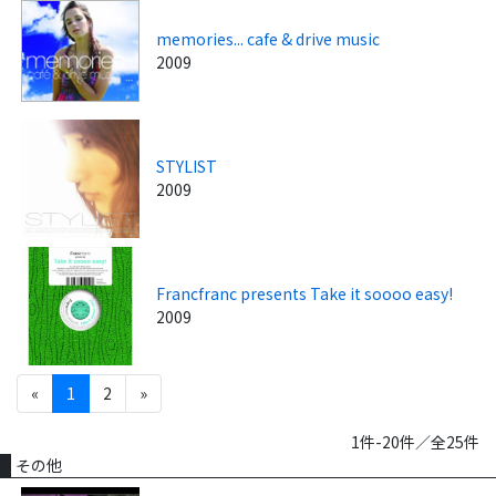
memories... cafe & drive music
2009
STYLIST
2009
Francfranc presents Take it soooo easy!
2009
«
1
2
»
1件-20件／全25件
その他