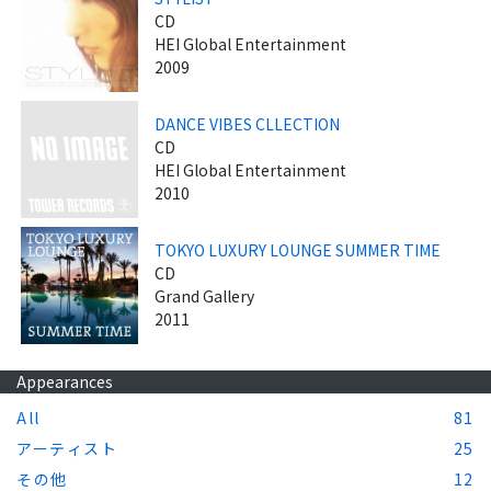
CD
HEI Global Entertainment
2009
DANCE VIBES CLLECTION
CD
HEI Global Entertainment
2010
TOKYO LUXURY LOUNGE SUMMER TIME
CD
Grand Gallery
2011
Appearances
All
81
アーティスト
25
その他
12