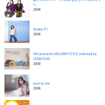
へ
2008
Shake IT!
2008
ViVi presents HOLIDAY STYLE selected by
LENA FUJII
2008
turn to me
2008