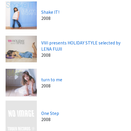
Shake IT!
2008
ViVi presents HOLIDAY STYLE selected by
LENA FUJII
2008
turn to me
2008
One Step
2008