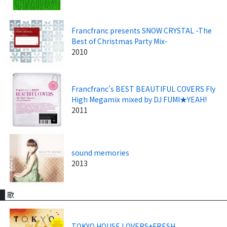
Francfranc presents SNOW CRYSTAL -The
Best of Christmas Party Mix-
2010
Francfranc's BEST BEAUTIFUL COVERS Fly
High Megamix mixed by DJ FUMI★YEAH!
2011
sound memories
2013
歌
TOKYO HOUSE LOVERS+FRESH